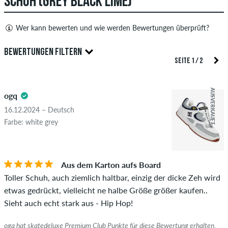
SCHUH (GREY BLACK LIME)
Wer kann bewerten und wie werden Bewertungen überprüft?
Nur Personen mit einem skatedeluxe Kundenkonto können
BEWERTUNGEN FILTERN
Bewertungen abgeben. Diese werden erst nach unserer
SEITE 1 / 2
Überprüfung veröffentlicht. Wir veröffentlichen sowohl
5.0
positive als auch negative Bewertungen. Bewertungen mit
AUSVERKAUFT
ogq
beleidigenden oder obszönen Inhalten sowie Bewertungen,
die geltendes Recht oder Urheberrechte verletzen oder Spam
16.12.2024 – Deutsch
und Fremdwerbung enthalten, werden nicht veröffentlicht.
Farbe: white grey
Die Sternebewertung des Artikels ist der Durchschnitt aller
STERNE
SORTIERUNG
Bewertungen.
Aus dem Karton aufs Board
Ob die Bewertung von einer Person stammt, die diesen
Toller Schuh, auch ziemlich haltbar, einzig der dicke Zeh wird
Artikel wirklich gekauft hat, erkennst du am grünen Haken
etwas gedrückt, vielleicht ne halbe Größe größer kaufen..
neben dem Namen mit dem Zusatz "Verifizierter Kauf". Bei
Sieht auch echt stark aus - Hip Hop!
diesen Personen wurde der Kauf anhand ihrer Bestellungen
überprüft. Bei Bewertungen ohne grünen Haken, können wir
ogq hat skatedeluxe Premium Club Punkte für diese Bewertung erhalten.