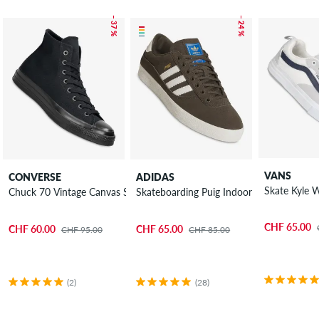
– 37 %
– 24 %
VANS
CONVERSE
ADIDAS
Skate Kyle 
Chuck 70 Vintage Canvas Schuh
Skateboarding Puig Indoor Schuh
CHF 65.00
CHF 60.00
CHF 65.00
CHF 95.00
CHF 85.00
(2)
(28)