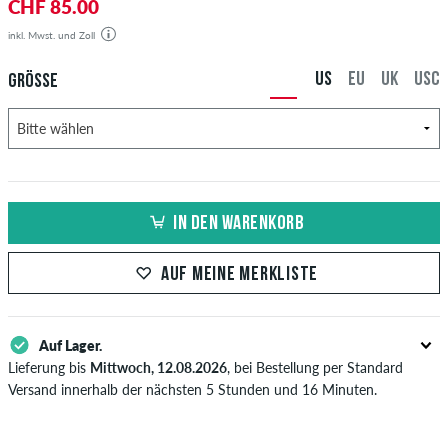
CHF 85.00
inkl. Mwst. und Zoll
US
EU
UK
USC
GRÖSSE
IN DEN WARENKORB
AUF MEINE MERKLISTE
Auf Lager.
Lieferung bis
Mittwoch, 12.08.2026
, bei Bestellung per Standard
Versand innerhalb der nächsten 5 Stunden und 16 Minuten.
Gilt nur für Sofortzahlungsweisen wie Kreditkarte oder PayPal. Wenn
du per Vorkasse bezahlst, wird deine Bestellung erst nach Eingang