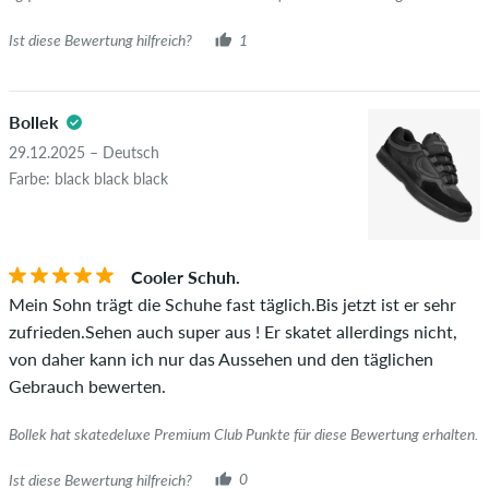
leider nicht garantieren, dass die Personen den Artikel
wirklich besitzen oder besessen haben.
Ist diese Bewertung hilfreich?
1
Bollek
29.12.2025 – Deutsch
Farbe: black black black
Cooler Schuh.
Mein Sohn trägt die Schuhe fast täglich.Bis jetzt ist er sehr
zufrieden.Sehen auch super aus ! Er skatet allerdings nicht,
von daher kann ich nur das Aussehen und den täglichen
Gebrauch bewerten.
Bollek hat skatedeluxe Premium Club Punkte für diese Bewertung erhalten.
Ist diese Bewertung hilfreich?
0