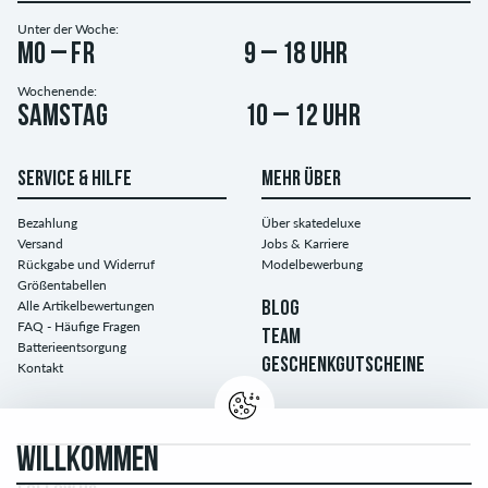
Unter der Woche:
Mo – Fr
9 – 18 Uhr
Wochenende:
Samstag
10 – 12 Uhr
SERVICE & HILFE
MEHR ÜBER
Bezahlung
Über skatedeluxe
Versand
Jobs & Karriere
Rückgabe und Widerruf
Modelbewerbung
Größentabellen
Alle Artikelbewertungen
BLOG
FAQ - Häufige Fragen
TEAM
Batterieentsorgung
GESCHENKGUTSCHEINE
Kontakt
WILLKOMMEN