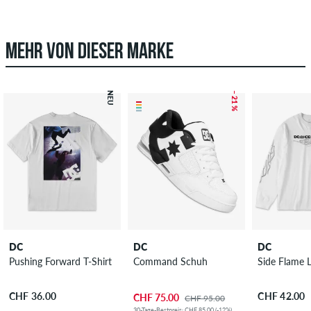
MEHR VON DIESER MARKE
NEU
– 21 %
DC
DC
DC
Pushing Forward T-Shirt
Command Schuh
Side Flame 
CHF 36.00
CHF 42.00
CHF 75.00
CHF 95.00
30-Tage-Bestpreis: CHF 85.00 (-12%)