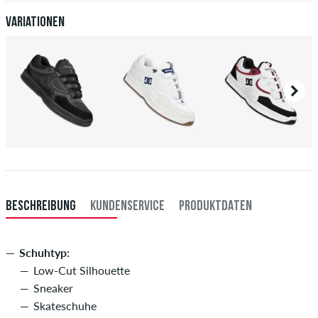
deiner Überweisung an dich versendet. Weitere Infos zu
Versand
&
Zahlung
.
Variationen
BESCHREIBUNG
KUNDENSERVICE
PRODUKTDATEN
Schuhtyp:
Low-Cut Silhouette
Sneaker
Skateschuhe